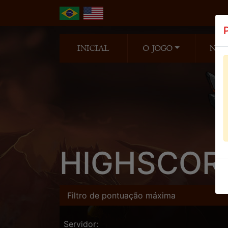
INICIAL
O JOGO
NOT
HIGHSCOR
Filtro de pontuação máxima
Servidor: