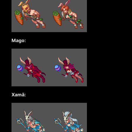
Mago:
Xamã: