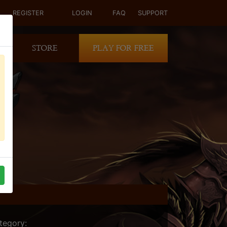
REGISTER
LOGIN
FAQ
SUPPORT
STORE
PLAY FOR FREE
tegory: