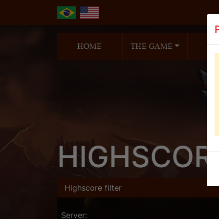
HOME
THE GAME
N
HIGHSCOR
Highscore filter
Server: